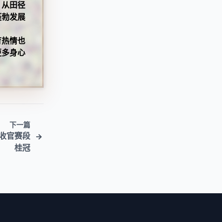
。从田径
蓬勃发展
育热情也
更多身心
下一篇
收官赛段
桂冠