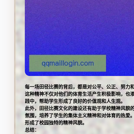
每一场田径比赛的背后，都是对公平、公正、努力
这种精神不仅对他们的体育生活产生积极影响，也
践中，帮助学生形成了良好的价值观和人生观。
此外，田径比赛文化的建设还有助于学校精神风貌
氛围，培养了学生的集体主义精神和对体育的热爱
形成了校园独特的精神风貌。
总结：