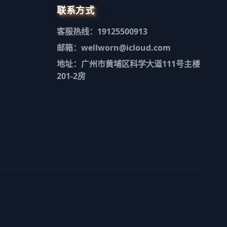
联系方式
客服热线：19125500913
邮箱：wellworn@icloud.com
地址：广州市黄埔区科学大道111号主楼
201-2房