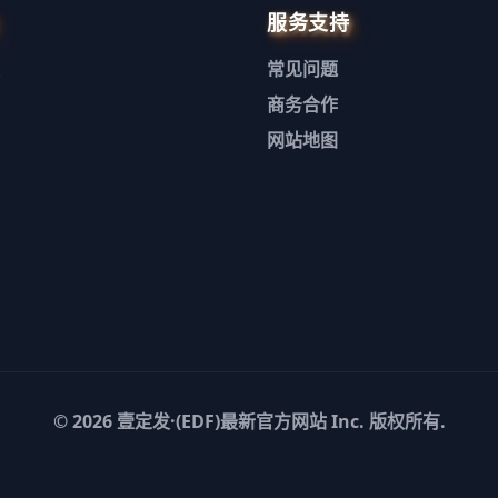
服务支持
常见问题
商务合作
网站地图
© 2026
壹定发·(EDF)最新官方网站
Inc. 版权所有.