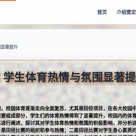
首页
介绍
壹定
围显著提升
 学生体育热情与氛围显著
加，校园体育逐渐走向全面复苏，尤其是田径项目，在各大校园
重要组成部分，学生们的体育热情得到了显著提升，校园内的体
苏进行阐述，探讨其对学生体育热情和氛围的积极影响，并分析
一是田径比赛的组织和参与热情；二是田径比赛对学生身心素质