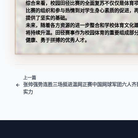
综合来看，校园田径比赛的全面复苏不仅仅是体育
比赛的组织和参与热情到对学生身心素质的促进，
提供了坚实的基础。
未来，随着各方资源的进一步整合和学校体育文化
将持续升温。田径赛事作为校园体育的重要组成部
健康、勇于拼搏的优秀人才。
上一篇
张帅强势连胜三场挺进温网正赛中国网球军团六人齐
实力