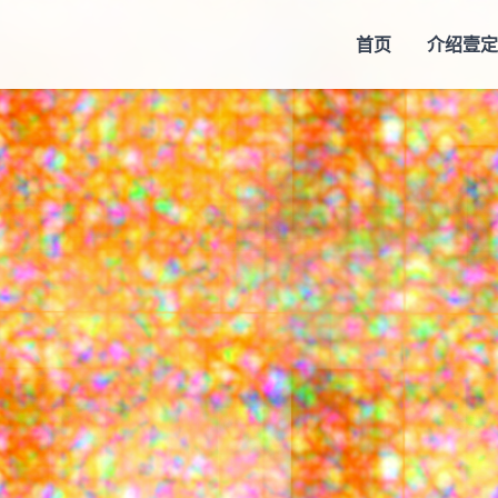
首页
介绍
壹定