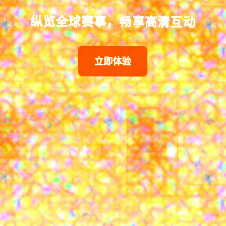
纵览全球赛事，畅享高清互动
立即体验