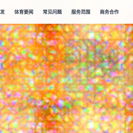
发
体育要闻
常见问题
服务范围
商务合作