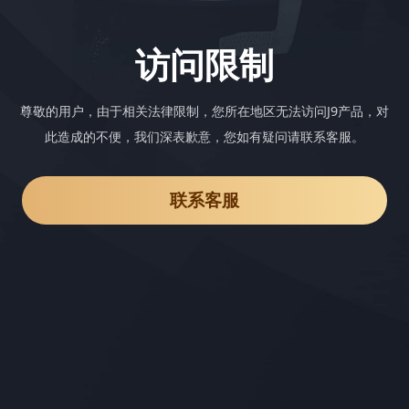
访问限制
尊敬的用户，由于相关法律限制，您所在地区无法访问J9产品，对
此造成的不便，我们深表歉意，您如有疑问请联系客服。
联系客服